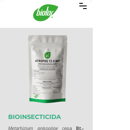
BIOINSECTICIDA
Metarhizium anisopliae
cepa
Bt.-