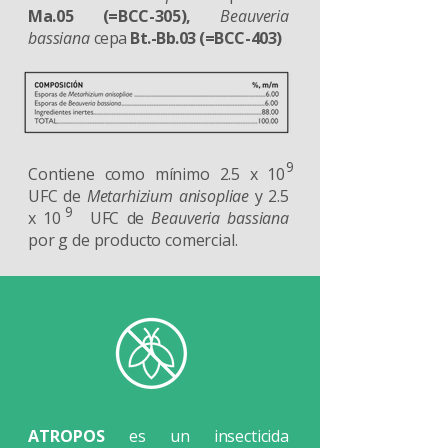
Ma.05 (=BCC-305),
Beauveria
bassiana
cepa
Bt.-Bb.03 (=BCC-403)
9
Contiene como mínimo 2.5 x 10
UFC de
Metarhizium anisopliae
y 2.5
9
x 10 UFC de
Beauveria bassiana
por g de producto comercial.
ATROPOS
es un insecticida