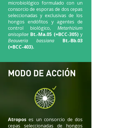
microbiológico formulado con un
consorcio
de esporas de dos cepas
seleccionadas y exclusivas de los
hongos endófitos y agentes de
control biológico,
Metarhizium
anisopliae
Bt.-Ma.05 (=BCC-305)
y
Beauveria bassiana
Bt.-Bb.03
(=BCC-403).
MODO DE ACCIÓN
Atropos
es un consorcio de dos
cepas seleccionadas de hongos