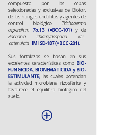
compuesto por las cepas
seleccionadas y exclusivas de Biotor,
de los hongos endófitos y agentes de
control biológico
Trichoderma
aspe
rellum
Ta.
13 (=BCC-101)
y de
Pochonia chlamydosporia
var.
catenulata
IMI SD-187 (=BCC-201)
.
Sus fortalezas se basan en sus
excelentes características como
BIO-
FUNGICIDA, BIONEMATICIDA y BIO-
ESTIMULANTE
,
las cuales potencian
la actividad microbiana rizosférica y
favo-rece el equilibro biológico del
suelo.