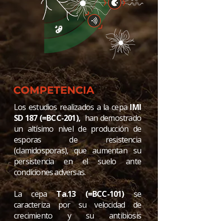
COMPETENCIA
Los estudios realizados a la cepa
IMI
SD 187 (=BCC-201),
han demostrado
un altísimo nivel de producción de
esporas de resistencia
(clamidosporas), que aumentan su
persistencia en el suelo ante
condiciones adversas.
La cepa
Ta.13
(=BCC-101)
se
caracteriza por su velocidad de
crecimiento y su antibiosis