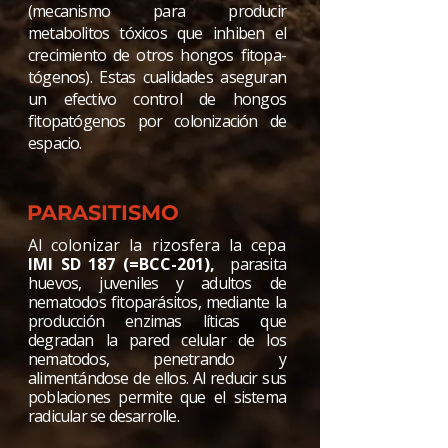
(mecanismo para producir
metabolitos tóxicos que inhiben el
crecimiento de otros hongos fitopa-
tógenos). Estas cualidades aseguran
un efectivo control de hongos
fitopatógenos por colonización de
espacio.
PARASITISMO
Al colonizar la rizosfera la cepa
IMI SD 187 (=BCC-201),
parasita
huevos, juveniles y adultos de
nematodos fitoparásitos, mediante la
producción enzimas líticas que
degradan la pared celular de los
nematodos, penetrando y
alimentándose de ellos. Al reducir sus
poblaciones permite que el sistema
radicular se desarrolle.